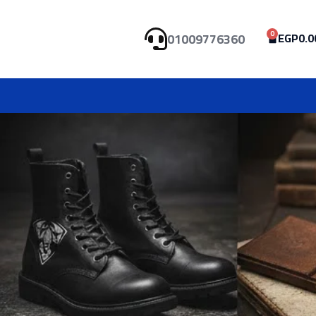
0
01009776360
EGP
0.0