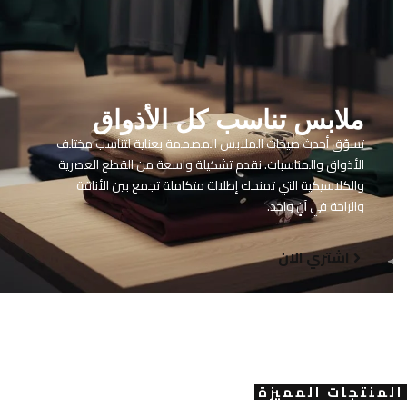
ملابس تناسب كل الأذواق
تسوّق أحدث صيحات الملابس المصممة بعناية لتناسب مختلف
الأذواق والمناسبات. نقدم تشكيلة واسعة من القطع العصرية
والكلاسيكية التي تمنحك إطلالة متكاملة تجمع بين الأناقة
والراحة في آنٍ واحد.
اشتري الان
المنتجات المميزة