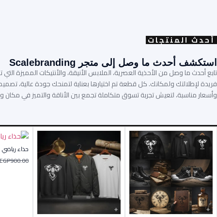
أحدث المنتجات
استكشف أحدث ما وصل إلى متجر Scalebranding
تابع أحدث ما وصل من الأحذية العصرية، الملابس الأنيقة، والأنتيكات المميزة الت
فريدة لإطلالتك ولمكانك. كل قطعة تم اختيارها بعناية لتمنحك جودة عالية، تصمي
وأسعار مناسبة، لتعيش تجربة تسوق متكاملة تجمع بين الأناقة والتميز في مكان وا
حذاء رياضي 
EGP
900.00