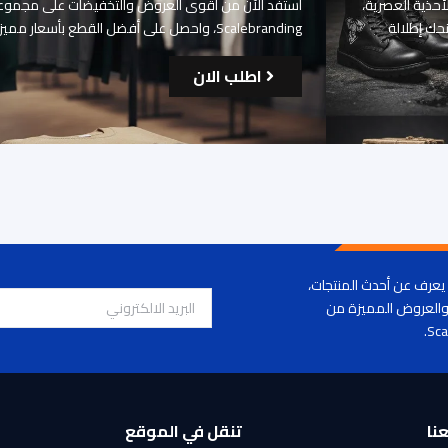
جربة تسوق مميزة مع منتجات Scalebranding من الأحذية العصرية،
استفد الآن من أقوى العروض والتخفيضات على مجموعة
نحك إطلالة
Scalebranding، واحصل على أفضل القطع بأسعار مميزة لفترة محدودة.
اطلب الان
عرف عن أحدث المنتجات،
والعروض المميزة من
Sca
نا
تنقل في الموقع