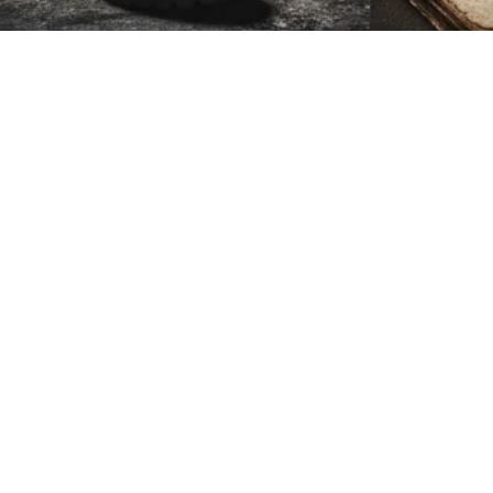
ة
يم العصري،
الرسمية
اً وثقة في كل