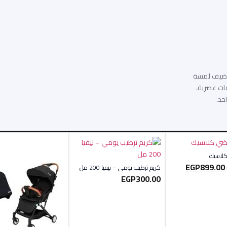
ي تضيف لمسة
مات عصرية،
حد.
كلاسيك
EGP
899.00
كريم ترطيب يومي – نيفيا 200 مل
EGP
300.00