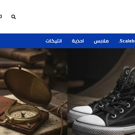
0
Scaleb
ملابس
احذية
انتيكات