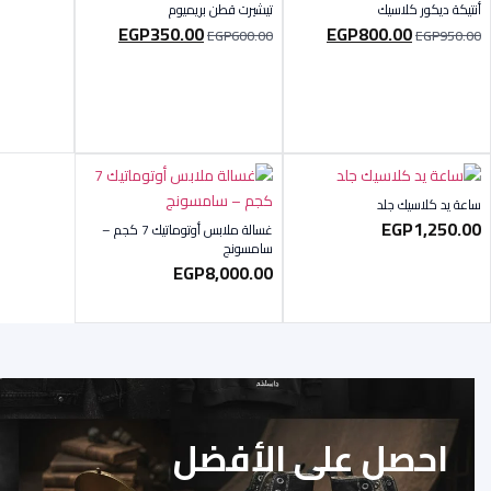
أنتيكة ديكور كلاسيك
تيشيرت قطن بريميوم
EGP
350.00
EGP
800.00
EGP
600.00
EGP
950.00
ساعة يد كلاسيك جلد
EGP
1,250.00
غسالة ملابس أوتوماتيك 7 كجم –
سامسونج
EGP
8,000.00
احصل على الأفضل