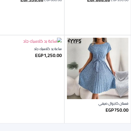
ساعة يد كلاسيك جلد
EGP
1,250.00
فستان كاجوال صيفي
EGP
750.00