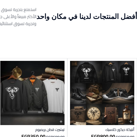
استمتع بتجربة تسوق مت
أفضل المنتجات لدينا في مكان واحد
الأكثر مبيعاً والأعلى 
وتجربة تسوق استثنائي
أنتيكة ديكور كلاسيك
تيشيرت قطن بريميوم
EGP
350.00
EGP
800.00
EGP
600.00
EGP
950.00