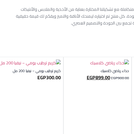
كاملة مع تشكيلتنا المختارة بعناية من الأحذية والملابس والأنتيكات
جودة. كل منتج تم اختياره ليمنحك الأناقة والتميز ويقدّم لك قيمة حقيقية
ة تجمع بين الجودة والتصميم العصري.
حذاء رياضي كلاسيك
كريم ترطيب يومي – نيفيا 200 مل
EGP
300.00
EGP
899.00
EGP
900.00